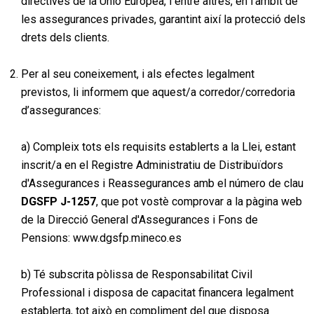
directives de la Unió Europea, i entre altres, en l'àmbit de
les assegurances privades, garantint així la protecció dels
drets dels clients.
Per al seu coneixement, i als efectes legalment
previstos, li informem que aquest/a corredor/corredoria
d’assegurances:
a) Compleix tots els requisits establerts a la Llei, estant
inscrit/a en el Registre Administratiu de Distribuïdors
d'Assegurances i Reassegurances amb el número de clau
DGSFP J-1257
, que pot vostè comprovar a la pàgina web
de la Direcció General d'Assegurances i Fons de
Pensions:
www.dgsfp.mineco.es
b) Té subscrita pòlissa de Responsabilitat Civil
Professional i disposa de capacitat financera legalment
establerta, tot això en compliment del que disposa