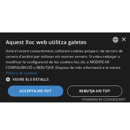
×
Aquest lloc web utilitza galetes
Amb el vostre consentiment, utilitzem cookies pròpies i de tercers de
SPANISH
serveis d'anàlisi per millorar els nostres serveis. Si voleu rebutjar o
modificar la configuració de les cookies feu clic a MODIFICAR
CONFIGURACIÓ o REBUTJAR. Disposa de més informació a la nostra
CATALAN
Política de cookies
VEURE ELS DETALLS
ACCEPTA-HO TOT
REBUTJA-HO TOT
POWERED BY COOKIESCRIPT